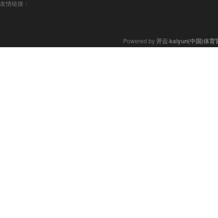
友情链接：
Powered by
开云·kaiyun(中国)