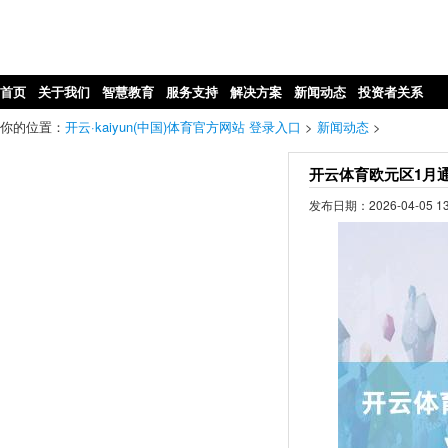
首页
关于我们
智慧教育
服务支持
解决方案
新闻动态
投资者关系
你的位置：
开云·kaiyun(中国)体育官方网站 登录入口
>
新闻动态
>
开云体育欧元区1月通胀
发布日期：2026-04-05 