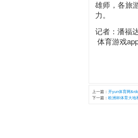
雄师，各旅
力。
记者：潘福
体育游戏ap
上一篇：
开yun体育网&r
下一篇：
欧洲杯体育大地和