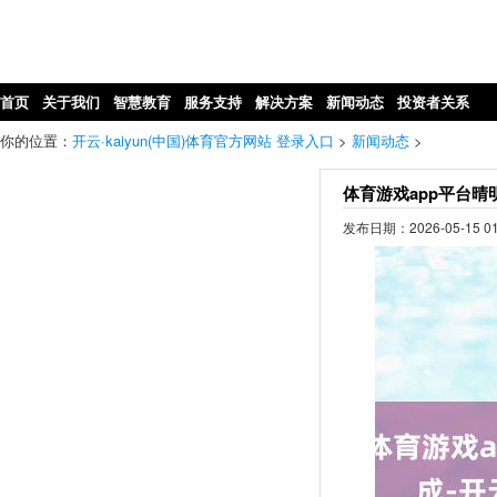
首页
关于我们
智慧教育
服务支持
解决方案
新闻动态
投资者关系
你的位置：
开云·kaiyun(中国)体育官方网站 登录入口
>
新闻动态
>
体育游戏app平台晴
发布日期：2026-05-15 