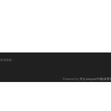
友情链接：
Powered by
开云·kaiyun(中国)