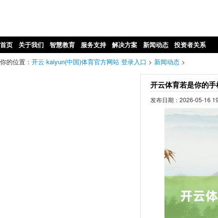
首页
关于我们
智慧教育
服务支持
解决方案
新闻动态
投资者关系
你的位置：
开云·kaiyun(中国)体育官方网站 登录入口
>
新闻动态
>
开云体育若是你的手机电
发布日期：2026-05-16 