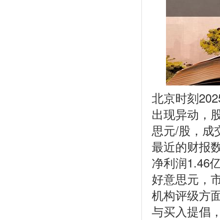
北京时刻202
出现异动，股
思元/股，成交
最近的财报数
净利润1.46
好意思元，市
机构评级方面
与买入提倡，