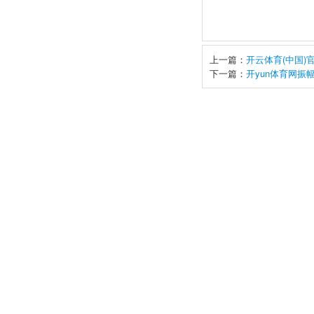
上一篇：
开云体育(中国)
下一篇：
开yun体育网振幅折