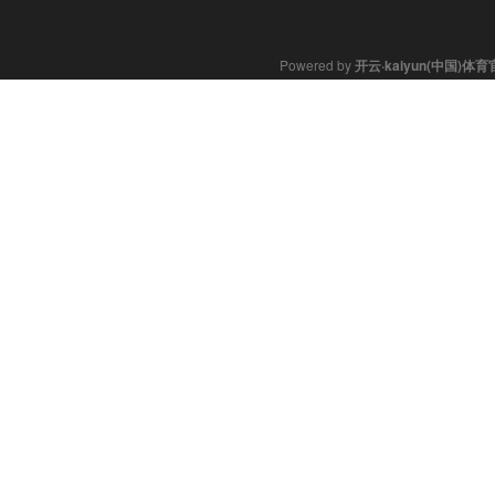
Powered by
开云·kaiyun(中国)