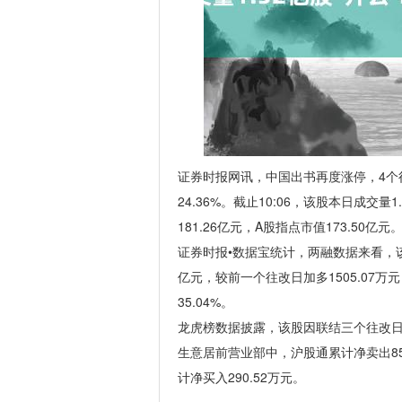
证券时报网讯，中国出书再度涨停，4个往
24.36%。截止10:06，该股本日成交量
181.26亿元，A股指点市值173.50亿元
证券时报•数据宝统计，两融数据来看，该股
亿元，较前一个往改日加多1505.07万元
35.04%。
龙虎榜数据披露，该股因联结三个往改日
生意居前营业部中，沪股通累计净卖出854.
计净买入290.52万元。