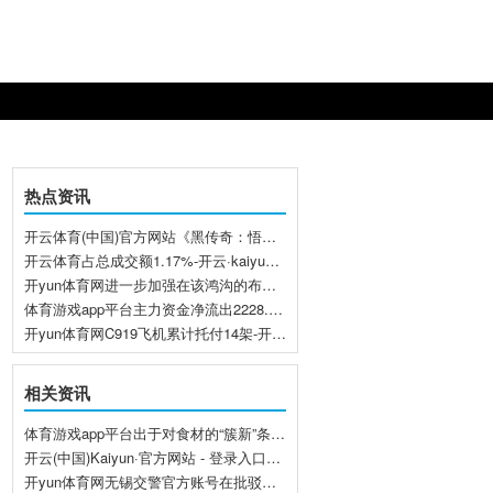
热点资讯
开云体育(中国)官方网站《黑传奇：悟空》将蚁集阿里鱼-开云·kaiyun(中国)
开云体育占总成交额1.17%-开云·kaiyun(中国)体育官方网站 登录入口
开yun体育网进一步加强在该鸿沟的布局-开云·kaiyun(中国)体育官方网站
体育游戏app平台主力资金净流出2228.7万元-开云·kaiyun(中国)体育
开yun体育网C919飞机累计托付14架-开云·kaiyun(中国)体育官方网站
相关资讯
体育游戏app平台出于对食材的“簇新”条件-开云·kaiyun(中国)体育官方网
开云(中国)Kaiyun·官方网站 - 登录入口好意思国仗着我方的工夫优势和全球
开yun体育网无锡交警官方账号在批驳区修起-开云·kaiyun(中国)体育官方网