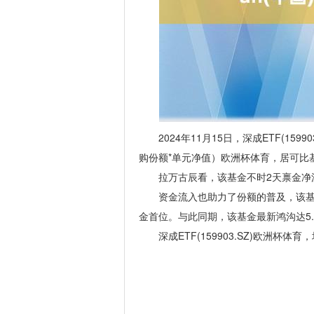
2024年11月15日，深成ETF(159903
购份额*单元净值）欧洲杯体育，居可比
拉万古辰看，该基金不时2天禀金净流入
资金流入也助力了份额的普及，该基金最新
金首位。与此同期，该基金最新鸿沟达5.
深成ETF(159903.SZ)欧洲杯体育，场