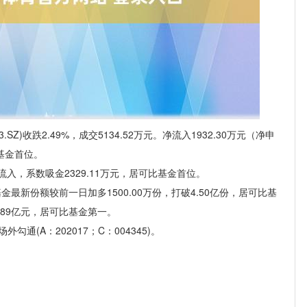
.SZ)收跌2.49%，成交5134.52万元。净流入1932.30万元（净申
基金首位。
，系数吸金2329.11万元，居可比基金首位。
份额较前一日加多1500.00万份，打破4.50亿份，居可比基
89亿元，居可比基金第一。
外勾通(A：202017；C：004345)。