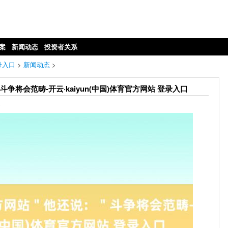
案
新闻动态
投资者关系
登录入口
>
新闻动态
>
争将会范畴-开云·kaiyun(中国)体育官方网站 登录入口
3