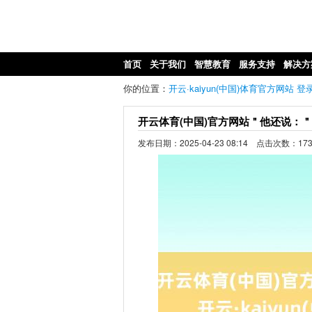
首页
关于我们
智慧教育
服务支持
解决方
你的位置：
开云·kaiyun(中国)体育官方网站 
开云体育(中国)官方网站＂他还说：＂斗
发布日期：2025-04-23 08:14 点击次数：17