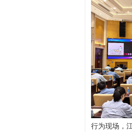
行为现场，