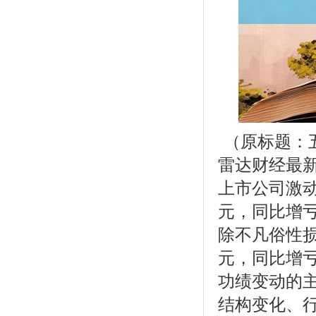
（原标题：五
雷达财经最新
上市公司激动的净
元，同比增亏2
除不凡俗性损益的
元，同比增亏17
功绩变动的
结构变化、