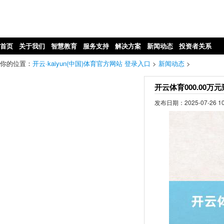
首页
关于我们
智慧教育
服务支持
解决方案
新闻动态
投资者关系
你的位置：
开云·kaiyun(中国)体育官方网站 登录入口
>
新闻动态
>
开云体育000.00万元
发布日期：2025-07-26 