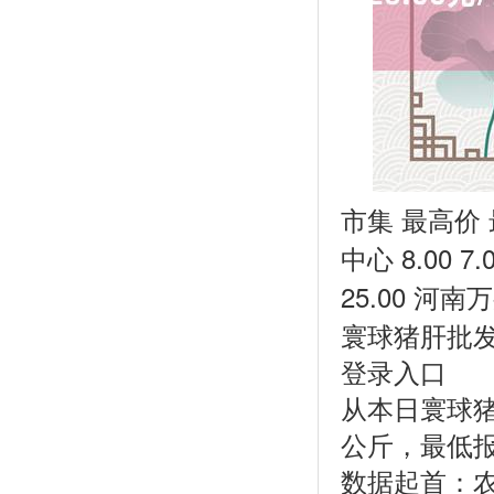
市集 最高价
中心 8.00 7
25.00 河南
寰球猪肝批发价
登录入口
从本日寰球猪
公斤，最低报价
数据起首：农业