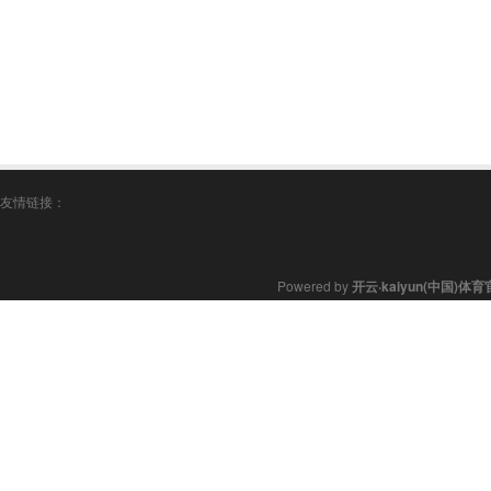
友情链接：
Powered by
开云·kaiyun(中国)