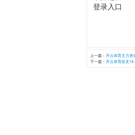
登录入口
上一篇：
开云体育主力资金净
下一篇：
开云体育收支19.