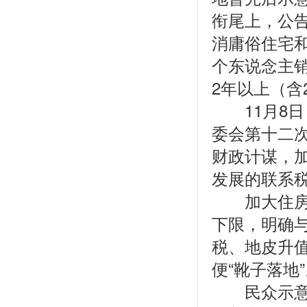
衔尾上，公
消庸俗住宅
个东说念主
2年以上（含
11月8日
委会第十二
财政计谋，
发展的联系
加大住房往
下限，明确
税、地皮升
便“靴子落地
民众示意，